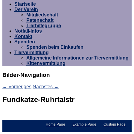
Umgebung e.V.
Startseite
Der Verein
Mitgliedschaft
Patenschaft
Tierhilfegruppe
Notfall-Infos
Kontakt
Spenden
Spenden beim Einkaufen
Tiervermittlung
Allgemeine Informationen zur Tiervermittlung
Kittenvermittlung
Bilder-Navigation
← Vorheriges
Nächstes →
Fundkatze-Ruhrtalstr
Home Page
Example Page
Custom Page