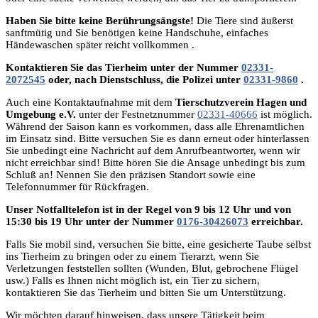
Haben Sie bitte keine Berührungsängste!
Die Tiere sind äußerst
sanftmütig und Sie benötigen keine Handschuhe, einfaches
Händewaschen später reicht vollkommen .
Kontaktieren Sie das Tierheim unter der Nummer
02331-
2072545
oder, nach Dienstschluss, die Polizei unter
02331-9860
.
Auch eine Kontaktaufnahme mit dem
Tierschutzverein Hagen und
Umgebung e.V.
unter der Festnetznummer
02331-40666
ist möglich.
Während der Saison kann es vorkommen, dass alle Ehrenamtlichen
im Einsatz sind. Bitte versuchen Sie es dann erneut oder hinterlassen
Sie unbedingt eine Nachricht auf dem Anrufbeantworter, wenn wir
nicht erreichbar sind! Bitte hören Sie die Ansage unbedingt bis zum
Schluß an! Nennen Sie den präzisen Standort sowie eine
Telefonnummer für Rückfragen.
Unser Notfalltelefon ist in der Regel von 9 bis 12 Uhr und von
15:30 bis 19 Uhr unter der Nummer
0176-30426073
erreichbar.
Falls Sie mobil sind, versuchen Sie bitte, eine gesicherte Taube selbst
ins Tierheim zu bringen oder zu einem Tierarzt, wenn Sie
Verletzungen feststellen sollten (Wunden, Blut, gebrochene Flügel
usw.) Falls es Ihnen nicht möglich ist, ein Tier zu sichern,
kontaktieren Sie das Tierheim und bitten Sie um Unterstützung.
Wir möchten darauf hinweisen, dass unsere Tätigkeit beim