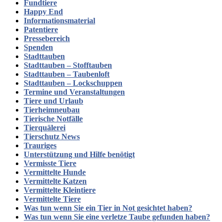
Fundtiere
Happy End
Informationsmaterial
Patentiere
Pressebereich
Spenden
Stadttauben
Stadttauben – Stofftauben
Stadttauben – Taubenloft
Stadttauben – Lockschuppen
Termine und Veranstaltungen
Tiere und Urlaub
Tierheimneubau
Tierische Notfälle
Tierquälerei
Tierschutz News
Trauriges
Unterstützung und Hilfe benötigt
Vermisste Tiere
Vermittelte Hunde
Vermittelte Katzen
Vermittelte Kleintiere
Vermittelte Tiere
Was tun wenn Sie ein Tier in Not gesichtet haben?
Was tun wenn Sie eine verletze Taube gefunden haben?