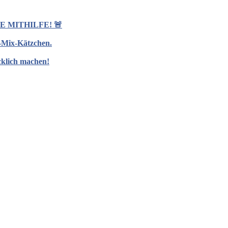
 MITHILFE! 🚨
d-Mix-Kätzchen.
cklich machen!