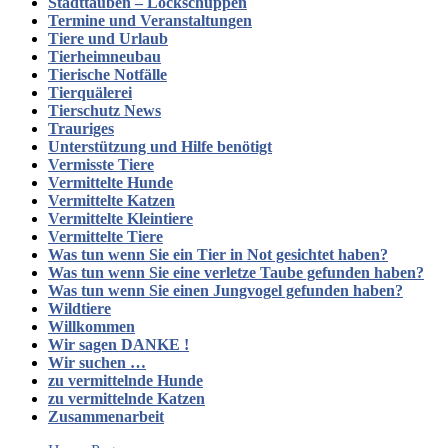
Stadttauben – Lockschuppen
Termine und Veranstaltungen
Tiere und Urlaub
Tierheimneubau
Tierische Notfälle
Tierquälerei
Tierschutz News
Trauriges
Unterstützung und Hilfe benötigt
Vermisste Tiere
Vermittelte Hunde
Vermittelte Katzen
Vermittelte Kleintiere
Vermittelte Tiere
Was tun wenn Sie ein Tier in Not gesichtet haben?
Was tun wenn Sie eine verletze Taube gefunden haben?
Was tun wenn Sie einen Jungvogel gefunden haben?
Wildtiere
Willkommen
Wir sagen DANKE !
Wir suchen …
zu vermittelnde Hunde
zu vermittelnde Katzen
Zusammenarbeit