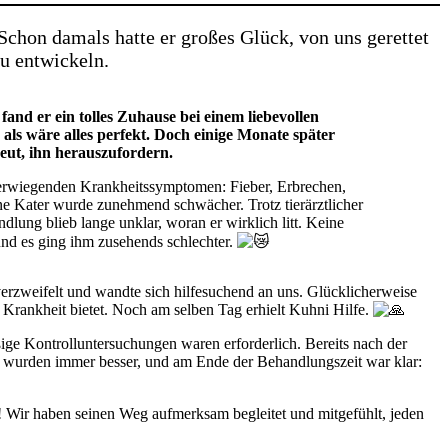
chon damals hatte er großes Glück, von uns gerettet
u entwickeln.
fand er ein tolles Zuhause bei einem liebevollen
 als wäre alles perfekt. Doch einige Monate später
eut, ihn herauszufordern.
hwerwiegenden Krankheitssymptomen: Fieber, Erbrechen,
ine Kater wurde zunehmend schwächer. Trotz tierärztlicher
ung blieb lange unklar, woran er wirklich litt. Keine
und es ging ihm zusehends schlechter.
 verzweifelt und wandte sich hilfesuchend an uns. Glücklicherweise
 Krankheit bietet. Noch am selben Tag erhielt Kuhni Hilfe.
e Kontrolluntersuchungen waren erforderlich. Bereits nach der
rte wurden immer besser, und am Ende der Behandlungszeit war klar:
! Wir haben seinen Weg aufmerksam begleitet und mitgefühlt, jeden