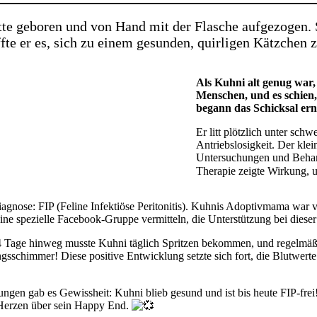
te geboren und von Hand mit der Flasche aufgezogen. S
e er es, sich zu einem gesunden, quirligen Kätzchen z
Als Kuhni alt genug war, 
Menschen, und es schien,
begann das Schicksal ern
Er litt plötzlich unter sc
Antriebslosigkeit. Der kle
Untersuchungen und Behandl
Therapie zeigte Wirkung, 
 Diagnose: FIP (Feline Infektiöse Peritonitis). Kuhnis Adoptivmama war
ne spezielle Facebook-Gruppe vermitteln, die Unterstützung bei dieser
Tage hinweg musste Kuhni täglich Spritzen bekommen, und regelmäßig
ungsschimmer! Diese positive Entwicklung setzte sich fort, die Blutwe
ngen gab es Gewissheit: Kuhni blieb gesund und ist bis heute FIP-frei
 Herzen über sein Happy End.