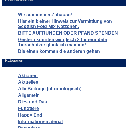
Wir suchen ein Zuhause!
Hier ein kleiner Hinweis zur Vermittlung von
Scottish Fold-Mix-Kätzchen.
BITTE AUFRUNDEN ODER PFAND SPENDEN
Gestern konnten wir gleich 2 befreundete
Tierschützer glücklich machen!
Die einen kommen die anderen gehen
Kategorien
Aktionen
Aktuelles
Alle Beiträge (chronologisch)
Allgemein
Dies und Das
Fundtiere
Happy End
Informationsmaterial