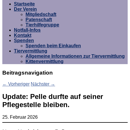
Umgebung e.V.
Startseite
Der Verein
Mitgliedschaft
Patenschaft
Tierhilfegruppe
Notfall-Infos
Kontakt
Spenden
Spenden beim Einkaufen
Tiervermittlung
Allgemeine Informationen zur Tiervermittlung
Kittenvermittlung
Beitragsnavigation
←
Vorheriger
Nächster
→
Update: Pelle durfte auf seiner
Pflegestelle bleiben.
25. Februar 2026