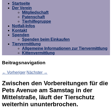
Umgebung e.V.
Startseite
Der Verein
Mitgliedschaft
Patenschaft
Tierhilfegruppe
Notfall-Infos
Kontakt
Spenden
Spenden beim Einkaufen
Tiervermittlung
Allgemeine Informationen zur Tiervermittlung
Kittenvermittlung
Beitragsnavigation
←
Vorheriger
Nächster
→
Zwischen den Vorbereitungen für die
Pets Avenue am Samstag in der
Mittelstraße, läuft der Tierschutz
weiterhin ununterbrochen.