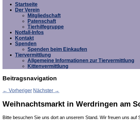
Startseite
Der Verein
Mitgliedschaft
Patenschaft
Tierhilfegruppe
Notfall-Infos
Kontakt
Spenden
Spenden beim Einkaufen
Tiervermittlung
Allgemeine Informationen zur Tiervermittlung
Kittenvermittlung
Beitragsnavigation
←
Vorheriger
Nächster
→
Weihnachtsmarkt in Werdringen am S
Bitte besuchen Sie uns dort an unserem Stand. Wir freuen uns auf S