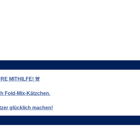
E MITHILFE! 🚨
ish Fold-Mix-Kätzchen.
tzer glücklich machen!