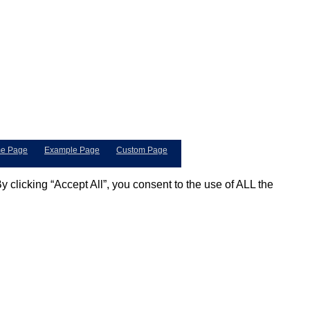
e Page
Example Page
Custom Page
clicking “Accept All”, you consent to the use of ALL the