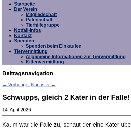
Startseite
Der Verein
Mitgliedschaft
Patenschaft
Tierhilfegruppe
Notfall-Infos
Kontakt
Spenden
Spenden beim Einkaufen
Tiervermittlung
Allgemeine Informationen zur Tiervermittlung
Kittenvermittlung
Beitragsnavigation
←
Vorheriger
Nächster
→
Schwupps, gleich 2 Kater in der Falle!
14. April 2026
Kaum war die Falle zu, schaut der eine Kater über