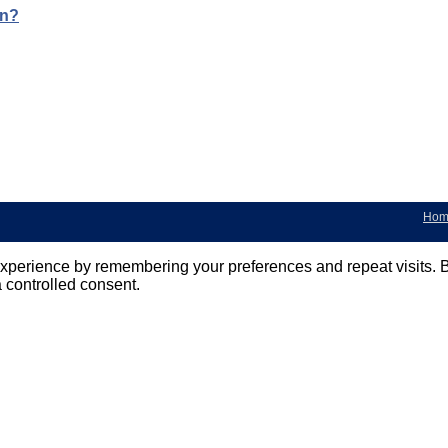
en?
Hom
perience by remembering your preferences and repeat visits. By 
 controlled consent.