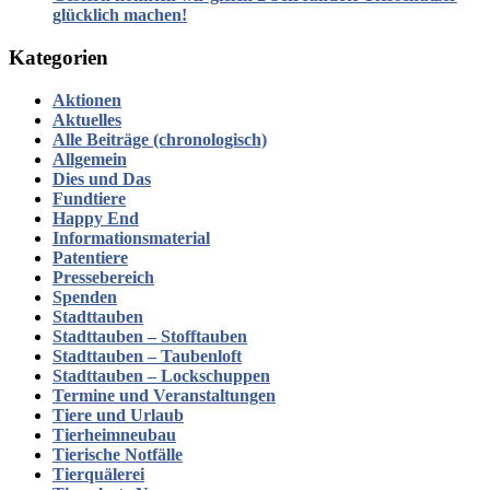
glücklich machen!
Kategorien
Aktionen
Aktuelles
Alle Beiträge (chronologisch)
Allgemein
Dies und Das
Fundtiere
Happy End
Informationsmaterial
Patentiere
Pressebereich
Spenden
Stadttauben
Stadttauben – Stofftauben
Stadttauben – Taubenloft
Stadttauben – Lockschuppen
Termine und Veranstaltungen
Tiere und Urlaub
Tierheimneubau
Tierische Notfälle
Tierquälerei