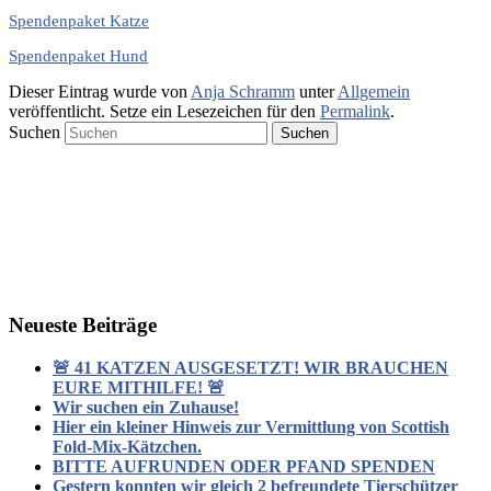
Spendenpaket Katze
Spendenpaket Hund
Dieser Eintrag wurde von
Anja Schramm
unter
Allgemein
veröffentlicht. Setze ein Lesezeichen für den
Permalink
.
Suchen
Neueste Beiträge
🚨 41 KATZEN AUSGESETZT! WIR BRAUCHEN
EURE MITHILFE! 🚨
Wir suchen ein Zuhause!
Hier ein kleiner Hinweis zur Vermittlung von Scottish
Fold-Mix-Kätzchen.
BITTE AUFRUNDEN ODER PFAND SPENDEN
Gestern konnten wir gleich 2 befreundete Tierschützer