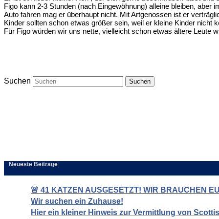
Figo kann 2-3 Stunden (nach Eingewöhnung) alleine bleiben, aber i
Auto fahren mag er überhaupt nicht. Mit Artgenossen ist er verträglic
Kinder sollten schon etwas größer sein, weil er kleine Kinder nicht k
Für Figo würden wir uns nette, vielleicht schon etwas ältere Leut
Suchen
Neueste Beiträge
🚨 41 KATZEN AUSGESETZT! WIR BRAUCHEN EUR
Wir suchen ein Zuhause!
Hier ein kleiner Hinweis zur Vermittlung von Scott