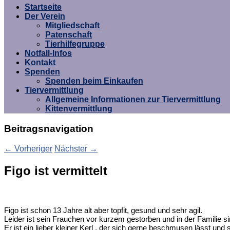
Startseite
Der Verein
Mitgliedschaft
Patenschaft
Tierhilfegruppe
Notfall-Infos
Kontakt
Spenden
Spenden beim Einkaufen
Tiervermittlung
Allgemeine Informationen zur Tiervermittlung
Kittenvermittlung
Beitragsnavigation
←
Vorheriger
Nächster
→
Figo ist vermittelt
Figo ist schon 13 Jahre alt aber topfit, gesund und sehr agil.
Leider ist sein Frauchen vor kurzem gestorben und in der Familie s
Er ist ein lieber kleiner Kerl , der sich gerne beschmusen lässt und