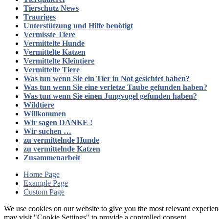
Tierschutz News
Trauriges
Unterstützung und Hilfe benötigt
Vermisste Tiere
Vermittelte Hunde
Vermittelte Katzen
Vermittelte Kleintiere
Vermittelte Tiere
Was tun wenn Sie ein Tier in Not gesichtet haben?
Was tun wenn Sie eine verletze Taube gefunden haben?
Was tun wenn Sie einen Jungvogel gefunden haben?
Wildtiere
Willkommen
Wir sagen DANKE !
Wir suchen …
zu vermittelnde Hunde
zu vermittelnde Katzen
Zusammenarbeit
Home Page
Example Page
Custom Page
We use cookies on our website to give you the most relevant experien
may visit "Cookie Settings" to provide a controlled consent.