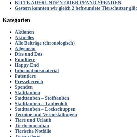
BITTE AUFRUNDEN ODER PFAND SPENDEN
Gestern konnten wir gleich 2 befreundete Tierschützer glü
Kategorien
Aktionen
Aktuelles
Alle Beiträge (chronologisch)
Allgemein
Dies und Das
Fundtiere
Happy End
Informationsmaterial
Patentiere
Pressebereich
Spenden
Stadttauben
Stadttauben – Stofftauben
Stadttauben – Taubenloft
Stadttauben – Lockschuppen
Termine und Veranstaltungen
Tiere und Urlaub
Tierheimneubau
Tierische Notfälle
Tierquälerei