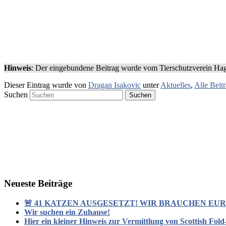
Hinweis
: Der eingebundene Beitrag wurde vom Tierschutzverein Hage
Dieser Eintrag wurde von
Dragan Isakovic
unter
Aktuelles
,
Alle Beit
Suchen
Neueste Beiträge
🚨 41 KATZEN AUSGESETZT! WIR BRAUCHEN EURE
Wir suchen ein Zuhause!
Hier ein kleiner Hinweis zur Vermittlung von Scottish Fol