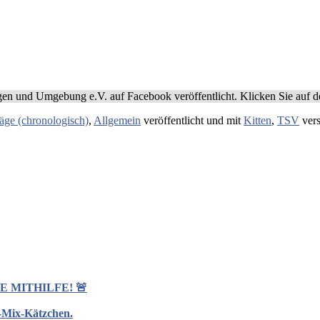
n und Umgebung e.V. auf Facebook veröffentlicht. Klicken Sie auf de
räge (chronologisch)
,
Allgemein
veröffentlicht und mit
Kitten
,
TSV
vers
 MITHILFE! 🚨
d-Mix-Kätzchen.