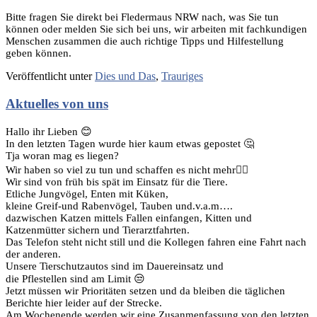
Bitte fragen Sie direkt bei Fledermaus NRW nach, was Sie tun
können oder melden Sie sich bei uns, wir arbeiten mit fachkundigen
Menschen zusammen die auch richtige Tipps und Hilfestellung
geben können.
Veröffentlicht unter
Dies und Das
,
Trauriges
Aktuelles von uns
Hallo ihr Lieben 😊
In den letzten Tagen wurde hier kaum etwas gepostet 🤔
Tja woran mag es liegen?
Wir haben so viel zu tun und schaffen es nicht mehr🤷‍♀️
Wir sind von früh bis spät im Einsatz für die Tiere.
Etliche Jungvögel, Enten mit Küken,
kleine Greif-und Rabenvögel, Tauben und.v.a.m….
dazwischen Katzen mittels Fallen einfangen, Kitten und
Katzenmütter sichern und Tierarztfahrten.
Das Telefon steht nicht still und die Kollegen fahren eine Fahrt nach
der anderen.
Unsere Tierschutzautos sind im Dauereinsatz und
die Pflestellen sind am Limit 😒
Jetzt müssen wir Prioritäten setzen und da bleiben die täglichen
Berichte hier leider auf der Strecke.
Am Wochenende werden wir eine Zusanmenfassung von den letzten