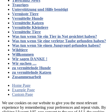
Tierschutz News
Trauriges
Unterstützung und Hilfe benötigt
Vermisste Tiere
Vermittelte Hunde
Vermittelte Katzen
Vermittelte Kleintiere
Vermittelte Tiere
Was tun wenn Sie ein Tier in Not gesichtet haben?
Was tun wenn Sie eine verletze Taube gefunden haben?
Was tun wenn Sie einen Jungvogel gefunden haben?
Wildtiere
Willkommen
Wir sagen DANKE !
Wir suchen …
zu vermittelnde Hunde
zu vermittelnde Katzen
Zusammenarbeit
Home Page
Example Page
Custom Page
We use cookies on our website to give you the most relevant
experience by remembering your preferences and repeat visits. By
clicking “Accept All”, you consent to the use of ALL the cookies.