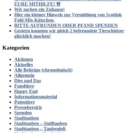
EURE MITHILFE! 🚨
Wir suchen ein Zuhause!
Hier ein kleiner Hinweis zur Vermittlung von Scottish
Fold-Mix-Kätzchen.
BITTE AUFRUNDEN ODER PFAND SPENDEN
Gestern konnten wir gleich 2 befreundete Tierschützer
glücklich machen!
Kategorien
Aktionen
Aktuelles
Alle Beiträge (chronologisch)
Allgemein
Dies und Das
Fundtiere
Happy End
Informationsmaterial
Patentiere
Pressebereich
Spenden
Stadttauben
Stadttauben – Stofftauben
Stadttauben – Taubenloft