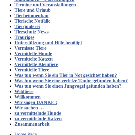
Termine und Veranstaltungen
Tiere und Urlaub
Tierheimneubau
Tierische Notfälle
Tierquälerei
Tierschutz News
Trauriges
Unterstützung und Hilfe benötigt
Vermisste Tiere
Vermittelte Hunde
Vermittelte Katzen
Vermittelte Kleintiere
Vermittelte Tiere
Was tun wenn Sie ein Tier in Not gesichtet haben?
Was tun wenn Sie eine verletze Taube gefunden haben?
Was tun wenn Sie einen Jungvogel gefunden haben?
Wildtiere
Willkommen
Wir sagen DANKE !
Wir suchen …
zu vermittelnde Hunde
zu vermittelnde Katzen
Zusammenarbeit
Home Page