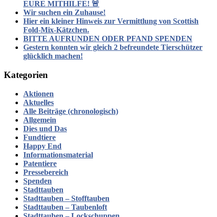
EURE MITHILFE! 🚨
Wir suchen ein Zuhause!
Hier ein kleiner Hinweis zur Vermittlung von Scottish
Fold-Mix-Kätzchen.
BITTE AUFRUNDEN ODER PFAND SPENDEN
Gestern konnten wir gleich 2 befreundete Tierschützer
glücklich machen!
Kategorien
Aktionen
Aktuelles
Alle Beiträge (chronologisch)
Allgemein
Dies und Das
Fundtiere
Happy End
Informationsmaterial
Patentiere
Pressebereich
Spenden
Stadttauben
Stadttauben – Stofftauben
Stadttauben – Taubenloft
Stadttauben – Lockschuppen