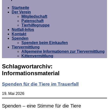
Umgebung e.V.
Startseite
Der Verein
Mitgliedschaft
Patenschaft
Tierhilfegruppe
Notfall-Infos
Kontakt
Spenden
Spenden beim Einkaufen
Tiervermittlung
Allgemeine Informationen zur Tiervermittlung
Kittenvermittlung
Schlagwortarchiv:
Informationsmaterial
Spenden für die Tiere im Trauerfall
19. Mai 2026
Spenden – eine Stimme für die Tiere