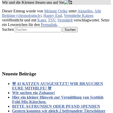
Wir und die Kleinen freuen uns auf Sie
Dieser Eintrag wurde von
Melanie Oelke
unter
Aktuelles
,
Alle
Beiträge (chronologisch)
,
Happy End
,
Vermittelte Katzen
veröffentlicht und mit
Kater
,
TSV
,
Vermittelt
verschlagwortet. Setze
ein Lesezeichen für den
Permalink
.
Suchen
Neueste Beiträge
🚨 41 KATZEN AUSGESETZT! WIR BRAUCHEN
EURE MITHILFE! 🚨
Wir suchen ein Zuhause!
Hier ein kleiner Hinweis zur Vermittlung von Scottish
Fold-Mix-Kätzchen.
BITTE AUFRUNDEN ODER PFAND SPENDEN
Gestern konnten wir gleich 2 befreundete Tierschützer