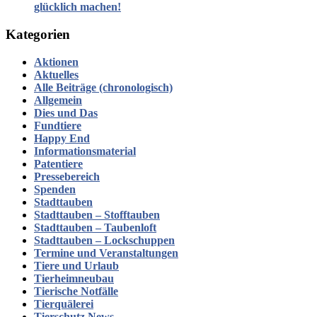
glücklich machen!
Kategorien
Aktionen
Aktuelles
Alle Beiträge (chronologisch)
Allgemein
Dies und Das
Fundtiere
Happy End
Informationsmaterial
Patentiere
Pressebereich
Spenden
Stadttauben
Stadttauben – Stofftauben
Stadttauben – Taubenloft
Stadttauben – Lockschuppen
Termine und Veranstaltungen
Tiere und Urlaub
Tierheimneubau
Tierische Notfälle
Tierquälerei
Tierschutz News