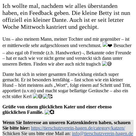
Ich wollte mal, nachdem wir alles überstanden
haben, ein Feedback geben. Die kleine Betty ist nun
offiziell ein kleiner Dante. Auch ist er seit letzter
Woche Mittwoch kastriert und gechipt.
Uns – also meinem Mann, meiner Tochter und mir gegenüber – ist
er mittlerweile sehr aufgeschlossen und verschmust.
Besucher
– also egal ob Fremde (z.b. Handwerker) -, Bekannte oder Freunde
– hat er nach wie vor nicht gerne und versteckt sich dann unter
unseren Betten. Finden wir aber auch nicht tragisch
Dante hat sich in seiner gesamten Entwicklung einfach super
gemacht. Er ist besonders lernfähig – fast schon wie ein kleiner
Hund – hört meistens aufs „Wort“, folgt einem auf Schritt und Tritt,
apportiert (u.v.m) und macht sogar bellartige Geräusche – also ein
echt süßer Kerl
Grüße von einem glücklichen Kater und einer ebenso
glücklichen Familie.
Wenn Sie Interesse an unseren Katzenkindern haben, schauen
Sie bitte hier:
https://tierschutzverein-hagen.de/category/katzen/
Schicken Sie uns bitte eine Mail an:
info@tierschutzverein-hagen.de