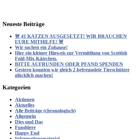
Neueste Beiträge
🚨 41 KATZEN AUSGESETZT! WIR BRAUCHEN
EURE MITHILFE! 🚨
Wir suchen ein Zuhause!
Hier ein kleiner Hinweis zur Vermittlung von Scottish
Fold-Mix-Kätzchen.
BITTE AUFRUNDEN ODER PFAND SPENDEN
Gestern konnten wir gleich 2 befreundete Tierschützer
glücklich machen!
Kategorien
Aktionen
Aktuelles
Alle Beiträge (chronologisch)
Allgemein
Dies und Das
Fundtiere
Happy End
Informationsmaterial