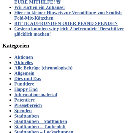
EURE MITHILFE! 🚨
Wir suchen ein Zuhause!
Hier ein kleiner Hinweis zur Vermittlung von Scottish
Fold-Mix-Kätzchen.
BITTE AUFRUNDEN ODER PFAND SPENDEN
Gestern konnten wir gleich 2 befreundete Tierschützer
glücklich machen!
Kategorien
Aktionen
Aktuelles
Alle Beiträge (chronologisch)
Allgemein
Dies und Das
Fundtiere
Happy End
Informationsmaterial
Patentiere
Pressebereich
Spenden
Stadttauben
Stadttauben – Stofftauben
Stadttauben – Taubenloft
Stadttauben – Lockschuppen