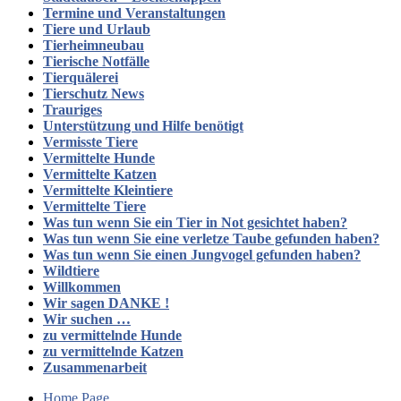
Termine und Veranstaltungen
Tiere und Urlaub
Tierheimneubau
Tierische Notfälle
Tierquälerei
Tierschutz News
Trauriges
Unterstützung und Hilfe benötigt
Vermisste Tiere
Vermittelte Hunde
Vermittelte Katzen
Vermittelte Kleintiere
Vermittelte Tiere
Was tun wenn Sie ein Tier in Not gesichtet haben?
Was tun wenn Sie eine verletze Taube gefunden haben?
Was tun wenn Sie einen Jungvogel gefunden haben?
Wildtiere
Willkommen
Wir sagen DANKE !
Wir suchen …
zu vermittelnde Hunde
zu vermittelnde Katzen
Zusammenarbeit
Home Page