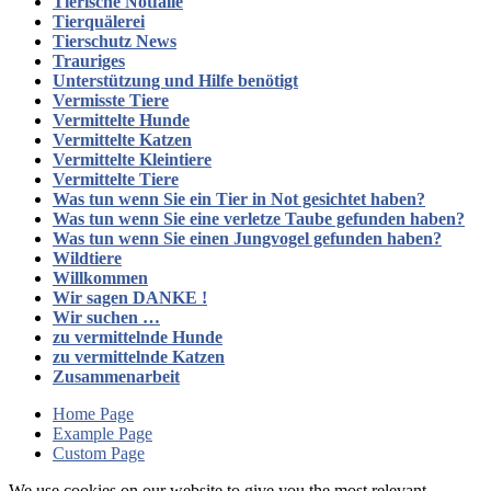
Tierische Notfälle
Tierquälerei
Tierschutz News
Trauriges
Unterstützung und Hilfe benötigt
Vermisste Tiere
Vermittelte Hunde
Vermittelte Katzen
Vermittelte Kleintiere
Vermittelte Tiere
Was tun wenn Sie ein Tier in Not gesichtet haben?
Was tun wenn Sie eine verletze Taube gefunden haben?
Was tun wenn Sie einen Jungvogel gefunden haben?
Wildtiere
Willkommen
Wir sagen DANKE !
Wir suchen …
zu vermittelnde Hunde
zu vermittelnde Katzen
Zusammenarbeit
Home Page
Example Page
Custom Page
We use cookies on our website to give you the most relevant