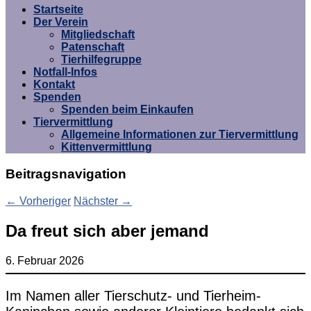
Umgebung e.V.
Startseite
Der Verein
Mitgliedschaft
Patenschaft
Tierhilfegruppe
Notfall-Infos
Kontakt
Spenden
Spenden beim Einkaufen
Tiervermittlung
Allgemeine Informationen zur Tiervermittlung
Kittenvermittlung
Beitragsnavigation
←
Vorheriger
Nächster
→
Da freut sich aber jemand
6. Februar 2026
Im Namen aller Tierschutz- und Tierheim-