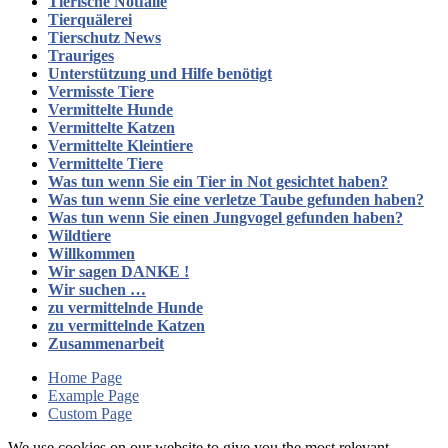
Tierische Notfälle
Tierquälerei
Tierschutz News
Trauriges
Unterstützung und Hilfe benötigt
Vermisste Tiere
Vermittelte Hunde
Vermittelte Katzen
Vermittelte Kleintiere
Vermittelte Tiere
Was tun wenn Sie ein Tier in Not gesichtet haben?
Was tun wenn Sie eine verletze Taube gefunden haben?
Was tun wenn Sie einen Jungvogel gefunden haben?
Wildtiere
Willkommen
Wir sagen DANKE !
Wir suchen …
zu vermittelnde Hunde
zu vermittelnde Katzen
Zusammenarbeit
Home Page
Example Page
Custom Page
We use cookies on our website to give you the most relevant