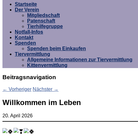
Startseite
Der Verein
Mitgliedschaft
Patenschaft
Tierhilfegruppe
Notfall-Infos
Kontakt
Spenden
Spenden beim Einkaufen
Tiervermittlung
Allgemeine Informationen zur Tiervermittlung
Kittenvermittlung
Beitragsnavigation
←
Vorheriger
Nächster
→
Willkommen im Leben
20. April 2026