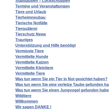
Stadttauben – Lockschuppen
Termine und Veranstaltungen
Tiere und Urlaub
Tierheimneubau
Tierische Notfälle
Tierquälerei
Tierschutz News
Trauriges
Unterstützung und Hilfe benötigt
Vermisste Tiere
Vermittelte Hunde
Vermittelte Katzen
Vermittelte Kleintiere
Vermittelte Tiere
Was tun wenn Sie ein Tier in Not gesichtet haben?
Was tun wenn Sie eine verletze Taube gefunden h
Was tun wenn Sie einen Jungvogel gefunden hab
Wildtiere
Willkommen
Wir sagen DANKE !