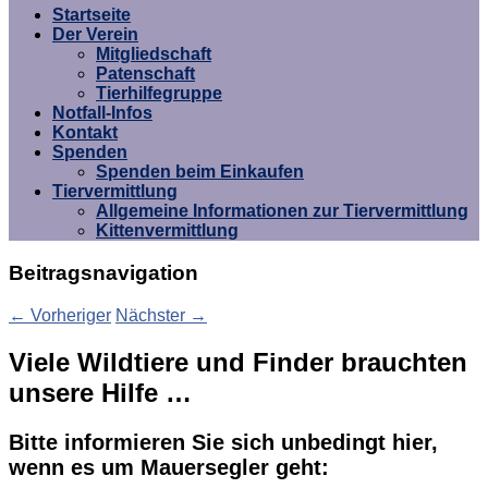
Umgebung e.V.
Startseite
Der Verein
Mitgliedschaft
Patenschaft
Tierhilfegruppe
Notfall-Infos
Kontakt
Spenden
Spenden beim Einkaufen
Tiervermittlung
Allgemeine Informationen zur Tiervermittlung
Kittenvermittlung
Beitragsnavigation
←
Vorheriger
Nächster
→
Viele Wildtiere und Finder brauchten
unsere Hilfe …
Bitte informieren Sie sich unbedingt hier,
wenn es um Mauersegler geht: