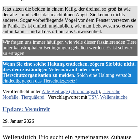
Jetzt sitzen die beiden in einem Käfig, der dreimal so groß ist wie
der alte – und selbst das macht ihnen Angst. Sie kennen nichts
anderes. Sogar vorbeifliegende Vögel vor dem Fenster versetzen sie
in Panik. Es ist einfach unglaublich, wie man Lebewesen so etwas
antun kann – und all das oft nur aus Unwissenheit.
Wir fragen uns immer häufiger, wie viele dieser faszinierenden Tiere
unter katastrophalen Bedingungen gehalten werden. Es ist schwer
zu ertragen.
Wenn Sie eine solche Haltung entdecken, zögern Sie bitte nicht,
dies dem zuständigen Veterinäramt oder einer
Tierschutzorganisation zu melden.
Solch eine Haltung verstößt
eindeutig gegen das Tierschutzgesetz!
Veröffentlicht unter
Alle Beiträge (chronologisch)
,
Tierische
Notfälle
,
Tierquälerei
|
Verschlagwortet mit
TSV
,
Wellensittiche
Update: Vermittelt
29. Januar 2026
Wellensittich Trio sucht ein gemeinsames Zuhause