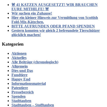
🚨 41 KATZEN AUSGESETZT! WIR BRAUCHEN
EURE MITHILFE! 🚨
Wir suchen ein Zuhause!
Hier ein kleiner Hinweis zur Vermittlung von Scottish
Fold-Mix-Kätzchen.
BITTE AUFRUNDEN ODER PFAND SPENDEN
Gestern konnten wir gleich 2 befreundete Tierschützer
glücklich machen!
Kategorien
Aktionen
Aktuelles
Alle Beiträge (chronologisch)
Allgemein
Dies und Das
Fundtiere
Happy End
Informationsmaterial
Patentiere
Pressebereich
Spenden
Stadttauben
Stadttauben – Stofftauben