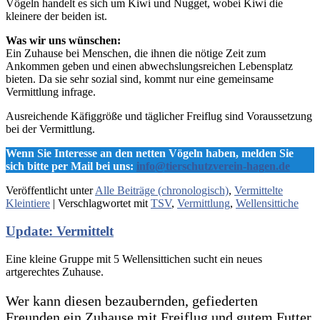
Vögeln handelt es sich um Kiwi und Nugget, wobei Kiwi die
kleinere der beiden ist.
Was wir uns wünschen:
Ein Zuhause bei Menschen, die ihnen die nötige Zeit zum
Ankommen geben und einen abwechslungsreichen Lebensplatz
bieten. Da sie sehr sozial sind, kommt nur eine gemeinsame
Vermittlung infrage.
Ausreichende Käfiggröße und täglicher Freiflug sind Voraussetzung
bei der Vermittlung.
Wenn Sie Interesse an den netten Vögeln haben, melden Sie
sich bitte per Mail bei uns:
info@tierschutzverein-hagen.de
Veröffentlicht unter
Alle Beiträge (chronologisch)
,
Vermittelte
Kleintiere
|
Verschlagwortet mit
TSV
,
Vermittlung
,
Wellensittiche
Update: Vermittelt
Eine kleine Gruppe mit 5 Wellensittichen sucht ein neues
artgerechtes Zuhause.
Wer kann diesen bezaubernden, gefiederten
Freunden ein Zuhause mit Freiflug und gutem Futter