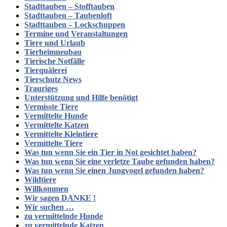
Stadttauben – Stofftauben
Stadttauben – Taubenloft
Stadttauben – Lockschuppen
Termine und Veranstaltungen
Tiere und Urlaub
Tierheimneubau
Tierische Notfälle
Tierquälerei
Tierschutz News
Trauriges
Unterstützung und Hilfe benötigt
Vermisste Tiere
Vermittelte Hunde
Vermittelte Katzen
Vermittelte Kleintiere
Vermittelte Tiere
Was tun wenn Sie ein Tier in Not gesichtet haben?
Was tun wenn Sie eine verletze Taube gefunden haben?
Was tun wenn Sie einen Jungvogel gefunden haben?
Wildtiere
Willkommen
Wir sagen DANKE !
Wir suchen …
zu vermittelnde Hunde
zu vermittelnde Katzen