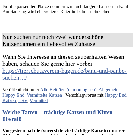
Für die passenden Plätze nehmen wir auch längere Fahrten in Kauf.
Am Samstag wird ein weiterer Kater in Lohmar einziehen.
Nun suchen nur noch zwei wunderschöne
Katzendamen ein liebevolles Zuhause.
Wenn Sie Interesse an diesen zauberhaften Wesen
haben, schauen Sie gerne hier vorbei.
https://tierschutzverein-hagen.de/banu-und-panbe-
suchen…/
Veröffentlicht unter
Alle Beiträge (chronologisch)
,
Allgemein
,
Happy End
,
Vermittelte Katzen
|
Verschlagwortet mit
Happy End
,
Katzen
,
TSV
,
Vermittelt
Weiche Tatzen – trächtige Katzen und Kitten
überall!
Vorgestern hat die (vorerst) letzte trächtige Katze in unserer