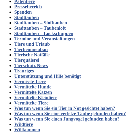
Patentiere
Pressebereich
Spenden
Stadttauben
Stadttauben – Stofftauben
Stadttauben – Taubenloft
Stadttauben – Lockschuppen
Termine und Veranstaltungen
Tiere und Urlaub
Tierheimneubau
Tierische Notfälle
Tierquälerei
Tierschutz News
Trauriges
Unterstützung und Hilfe benötigt
Vermisste Tiere
Vermittelte Hunde
Vermittelte Katzen
Vermittelte Kleintiere
Vermittelte Tiere
Was tun wenn Sie ein Tier in Not gesichtet haben?
Was tun wenn Sie eine verletze Taube gefunden haben?
Was tun wenn Sie einen Jungvogel gefunden haben?
Wildtiere
Willkommen