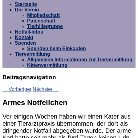
Umgebung e.V.
Startseite
Der Verein
Mitgliedschaft
Patenschaft
Tierhilfegruppe
Notfall-Infos
Kontakt
Spenden
Spenden beim Einkaufen
Tiervermittlung
Allgemeine Informationen zur Tiervermittlung
Kittenvermittlung
Beitragsnavigation
←
Vorheriger
Nächster
→
Armes Notfellchen
Vor einigen Wochen haben wir einen Kater aus
einer Tierarztpraxis übernommen, der dort als
dringender Notfall abgegeben wurde. Der arme
Kerl hatte seit mehr als fünf
Tagen keinen Urin