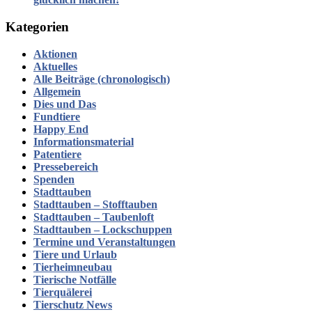
Kategorien
Aktionen
Aktuelles
Alle Beiträge (chronologisch)
Allgemein
Dies und Das
Fundtiere
Happy End
Informationsmaterial
Patentiere
Pressebereich
Spenden
Stadttauben
Stadttauben – Stofftauben
Stadttauben – Taubenloft
Stadttauben – Lockschuppen
Termine und Veranstaltungen
Tiere und Urlaub
Tierheimneubau
Tierische Notfälle
Tierquälerei
Tierschutz News