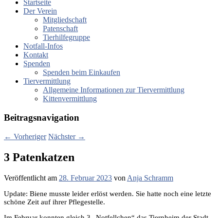
Startseite
Der Verein
Mitgliedschaft
Patenschaft
Tierhilfegruppe
Notfall-Infos
Kontakt
Spenden
Spenden beim Einkaufen
Tiervermittlung
Allgemeine Informationen zur Tiervermittlung
Kittenvermittlung
Beitragsnavigation
←
Vorheriger
Nächster
→
3 Patenkatzen
Veröffentlicht am
28. Februar 2023
von
Anja Schramm
Update: Biene musste leider erlöst werden. Sie hatte noch eine letzte
schöne Zeit auf ihrer Pflegestelle.
Im Februar konnten gleich 3 „Notfellchen“ das Tiernheim der Stadt