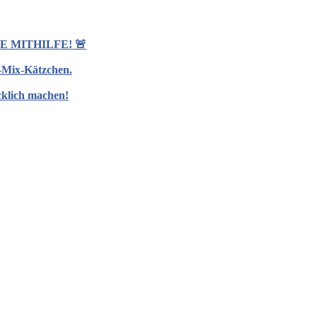
 MITHILFE! 🚨
d-Mix-Kätzchen.
cklich machen!