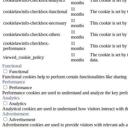
cookielawinfo-checkbox-analytics
This cookie is set b
months
11
cookielawinfo-checkbox-functional
The cookie is set by
months
11
cookielawinfo-checkbox-necessary
This cookie is set b
months
11
cookielawinfo-checkbox-others
This cookie is set b
months
cookielawinfo-checkbox-
11
This cookie is set b
performance
months
11
The cookie is set by
viewed_cookie_policy
months
data.
Functional
Functional
Functional cookies help to perform certain functionalities like sharing 
Performance
Performance
Performance cookies are used to understand and analyze the key perfor
Analytics
Analytics
Analytical cookies are used to understand how visitors interact with th
Advertisement
Advertisement
Advertisement cookies are used to provide visitors with relevant ads 