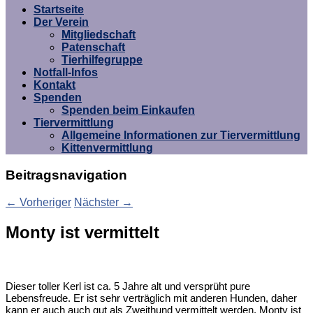
Umgebung e.V.
Startseite
Der Verein
Mitgliedschaft
Patenschaft
Tierhilfegruppe
Notfall-Infos
Kontakt
Spenden
Spenden beim Einkaufen
Tiervermittlung
Allgemeine Informationen zur Tiervermittlung
Kittenvermittlung
Beitragsnavigation
←
Vorheriger
Nächster
→
Monty ist vermittelt
Dieser toller Kerl ist ca. 5 Jahre alt und versprüht pure
Lebensfreude. Er ist sehr verträglich mit anderen Hunden, daher
kann er auch auch gut als Zweithund vermittelt werden. Monty ist