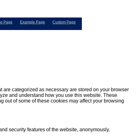
e Page
Example Page
Custom Page
at are categorized as necessary are stored on your browser
analyze and understand how you use this website. These
ing out of some of these cookies may affect your browsing
 and security features of the website, anonymously.