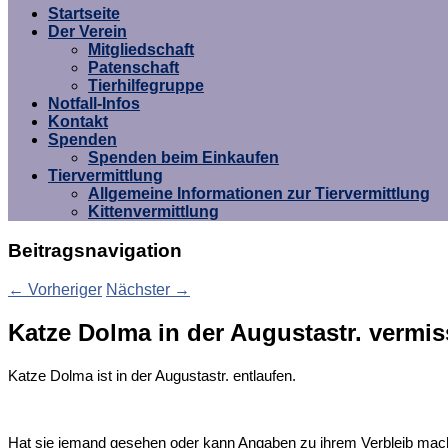
Startseite
Der Verein
Mitgliedschaft
Patenschaft
Tierhilfegruppe
Notfall-Infos
Kontakt
Spenden
Spenden beim Einkaufen
Tiervermittlung
Allgemeine Informationen zur Tiervermittlung
Kittenvermittlung
Beitragsnavigation
←
Vorheriger
Nächster
→
Katze Dolma in der Augustastr. vermis
Katze Dolma ist in der Augustastr. entlaufen.
Hat sie jemand gesehen oder kann Angaben zu ihrem Verbleib ma