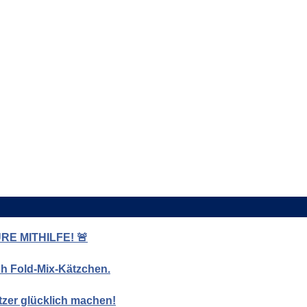
E MITHILFE! 🚨
ish Fold-Mix-Kätzchen.
tzer glücklich machen!