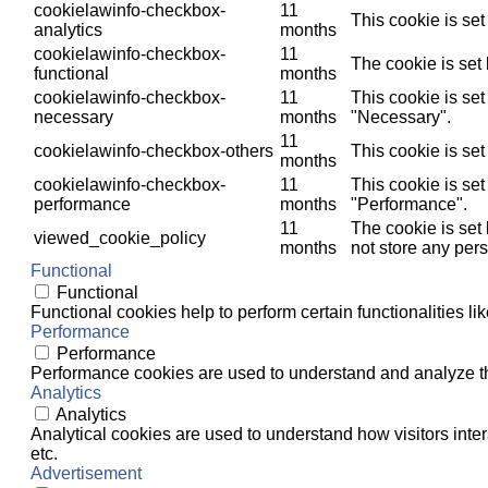
cookielawinfo-checkbox-
11
This cookie is se
analytics
months
cookielawinfo-checkbox-
11
The cookie is set
functional
months
cookielawinfo-checkbox-
11
This cookie is se
necessary
months
"Necessary".
11
cookielawinfo-checkbox-others
This cookie is se
months
cookielawinfo-checkbox-
11
This cookie is se
performance
months
"Performance".
11
The cookie is set
viewed_cookie_policy
months
not store any pers
Functional
Functional
Functional cookies help to perform certain functionalities li
Performance
Performance
Performance cookies are used to understand and analyze the 
Analytics
Analytics
Analytical cookies are used to understand how visitors inter
etc.
Advertisement