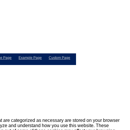
e Page
Example Page
Custom Page
at are categorized as necessary are stored on your browser
analyze and understand how you use this website. These