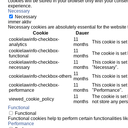
cookies will be stored in your browser only with your consen
experience.
Necessary
Necessary
immer aktiv
Necessary cookies are absolutely essential for the website 
Cookie
Dauer
cookielawinfo-checkbox-
11
This cookie is se
analytics
months
cookielawinfo-checkbox-
11
The cookie is set
functional
months
cookielawinfo-checkbox-
11
This cookie is se
necessary
months
"Necessary".
11
cookielawinfo-checkbox-others
This cookie is se
months
cookielawinfo-checkbox-
11
This cookie is se
performance
months
"Performance".
11
The cookie is set
viewed_cookie_policy
months
not store any pers
Functional
Functional
Functional cookies help to perform certain functionalities li
Performance