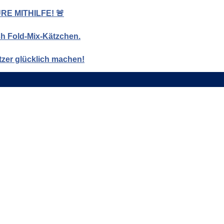
E MITHILFE! 🚨
ish Fold-Mix-Kätzchen.
tzer glücklich machen!