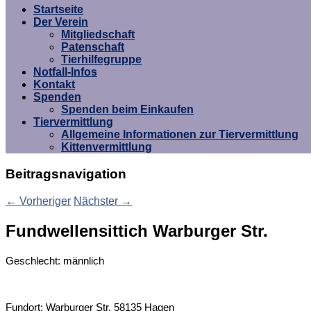
Startseite
Der Verein
Mitgliedschaft
Patenschaft
Tierhilfegruppe
Notfall-Infos
Kontakt
Spenden
Spenden beim Einkaufen
Tiervermittlung
Allgemeine Informationen zur Tiervermittlung
Kittenvermittlung
Beitragsnavigation
←
Vorheriger
Nächster
→
Fundwellensittich Warburger Str.
Geschlecht: männlich
Fundort: Warburger Str. 58135 Hagen