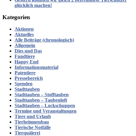
glücklich machen!
Kategorien
Aktionen
Aktuelles
Alle Beiträge (chronologisch)
Allgemein
Dies und Das
Fundtiere
Happy End
Informationsmaterial
Patentiere
Pressebereich
Spenden
Stadttauben
Stadttauben – Stofftauben
Stadttauben – Taubenloft
Stadttauben – Lockschuppen
Termine und Veranstaltungen
Tiere und Urlaub
Tierheimneubau
Tierische Notfälle
Tierquälerei