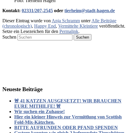
Foto: Tierheim Hagen
Kontakt:
02331/207-2545
oder
tierheim@stadt-hagen.de
Dieser Eintrag wurde von
Anja Schramm
unter
Alle Beiträge
(chronologisch)
,
Happy End
,
Vermittelte Kleintiere
veröffentlicht.
Setze ein Lesezeichen für den
Permalink
.
Suchen
Neueste Beiträge
🚨 41 KATZEN AUSGESETZT! WIR BRAUCHEN
EURE MITHILFE! 🚨
Wir suchen ein Zuhause!
Hier ein kleiner Hinweis zur Vermittlung von Scottish
Fold-Mix-Kätzchen.
BITTE AUFRUNDEN ODER PFAND SPENDEN
Gestern konnten wir gleich 2 befreundete Tierschützer