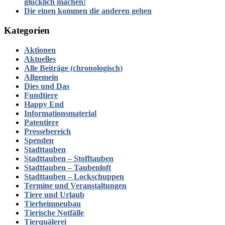
glücklich machen!
Die einen kommen die anderen gehen
Kategorien
Aktionen
Aktuelles
Alle Beiträge (chronologisch)
Allgemein
Dies und Das
Fundtiere
Happy End
Informationsmaterial
Patentiere
Pressebereich
Spenden
Stadttauben
Stadttauben – Stofftauben
Stadttauben – Taubenloft
Stadttauben – Lockschuppen
Termine und Veranstaltungen
Tiere und Urlaub
Tierheimneubau
Tierische Notfälle
Tierquälerei