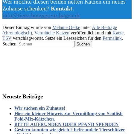
Wer möchte diesen beiden netten Katzen ein neues
Zuhause schenken?
Kontakt
:
info@tierschutzverein-hagen.de
Dieser Eintrag wurde von
Melanie Oelke
unter
Alle Beiträge
(chronologisch)
,
Vermittelte Katzen
veröffentlicht und mit
Katze
,
TSV
verschlagwortet. Setze ein Lesezeichen für den
Permalink
.
Suchen
Neueste Beiträge
Wir suchen ein Zuhause!
Hier ein kleiner Hinweis zur Vermittlung von Scottish
Fold-Mix-Kätzchen.
BITTE AUFRUNDEN ODER PFAND SPENDEN
Gestern konnten wir gleich 2 befreundete Tierschützer