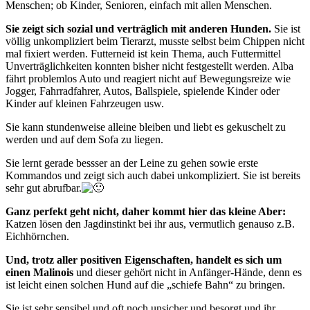
Menschen; ob Kinder, Senioren, einfach mit allen Menschen.
Sie zeigt sich sozial und verträglich mit anderen Hunden.
Sie ist
völlig unkompliziert beim Tierarzt, musste selbst beim Chippen nicht
mal fixiert werden. Futterneid ist kein Thema, auch Futtermittel
Unverträglichkeiten konnten bisher nicht festgestellt werden. Alba
fährt problemlos Auto und reagiert nicht auf Bewegungsreize wie
Jogger, Fahrradfahrer, Autos, Ballspiele, spielende Kinder oder
Kinder auf kleinen Fahrzeugen usw.
Sie kann stundenweise alleine bleiben und liebt es gekuschelt zu
werden und auf dem Sofa zu liegen.
Sie lernt gerade bessser an der Leine zu gehen sowie erste
Kommandos und zeigt sich auch dabei unkompliziert. Sie ist bereits
sehr gut abrufbar.
Ganz perfekt geht nicht, daher kommt hier das kleine Aber:
Katzen lösen den Jagdinstinkt bei ihr aus, vermutlich genauso z.B.
Eichhörnchen.
Und, trotz aller positiven Eigenschaften, handelt es sich um
einen Malinois
und dieser gehört nicht in Anfänger-Hände, denn es
ist leicht einen solchen Hund auf die „schiefe Bahn“ zu bringen.
Sie ist sehr sensibel und oft noch unsicher und besorgt und ihr