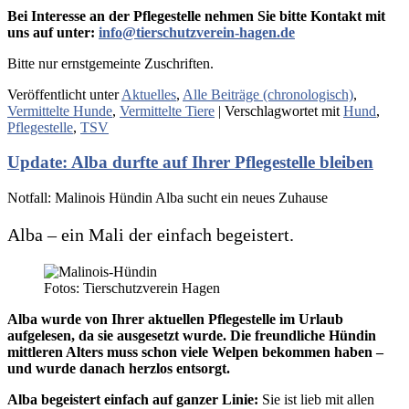
Bei Interesse an der Pflegestelle nehmen Sie bitte Kontakt mit
uns auf unter:
info@tierschutzverein-hagen.de
Bitte nur ernstgemeinte Zuschriften.
Veröffentlicht unter
Aktuelles
,
Alle Beiträge (chronologisch)
,
Vermittelte Hunde
,
Vermittelte Tiere
|
Verschlagwortet mit
Hund
,
Pflegestelle
,
TSV
Update: Alba durfte auf Ihrer Pflegestelle bleiben
Notfall: Malinois Hündin Alba sucht ein neues Zuhause
Alba – ein Mali der einfach begeistert.
Fotos: Tierschutzverein Hagen
Alba wurde von Ihrer aktuellen Pflegestelle im Urlaub
aufgelesen, da sie ausgesetzt wurde. Die freundliche Hündin
mittleren Alters muss schon viele Welpen bekommen haben –
und wurde danach herzlos entsorgt.
Alba begeistert einfach auf ganzer Linie:
Sie ist lieb mit allen