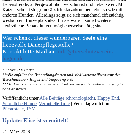
Lebensfreude, außergewöhnlich verschmust und liebenswert. Mit
Katzen scheint sie grundsätzlich klarzukommen, ebenso wie mit
anderen Hunden. Allerdings zeigt sie sich manchmal eifersüchtig,
weshalb ein Einzelplatz ideal für sie wäre – zumal weitere
tierärztliche Behandlungen möglicherweise nötig sind.
Wer schenkt dieser wunderbaren Seele eine
liebevolle Dauerpflegestelle?
Kontakt bitte Mail an:
info@tierschutzverein-
hagen.de
* Fotos: TSV Hagen
**Alle anfallenden Behandlungskosten und Medikamente übernimmt der
Tierschutzverein Hagen und Umgebung e.V.!
***Toll wäre eine Stelle im näheren Umkreis wegen der Behandlungen, die
noch anstehen.
Veröffentlicht unter
Alle Beiträge (chronologisch)
,
Happy End
,
Vermittelte Hunde
,
Vermittelte Tiere
|
Verschlagwortet mit
Pflegestelle
,
TSV
Update: Elise ist vermittelt!
21. März 2026