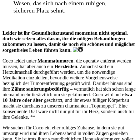
Wesen, das sich nach einem ruhigen,
sicheren Platz sehnt.
Leider ist ihr Gesundheitszustand momentan nicht optimal,
doch wir setzen alles daran, ihr die nötigen Behandlungen
zukommen zu lassen, damit sie noch ein schönes und möglichst
sorgenfreies Leben führen kann.
Coco leidet unter
Mammatumoren
, die operativ entfernt werden
müssen, hat aber auch ein
Herzleiden
. Zunächst soll ein
Herzultraschall durchgeführt werden, um die notwendige
Medikation einzuleiten, bevor die weitere Vorgehensweise
bezüglich der Tumorentfernung geprüft wird. Darüber hinaus sind
ihre
Zähne sanierungsbedürftig
– vermutlich hat sich schon lange
niemand mehr tierärztlich um sie gekümmert. Coco wird auf
etwa
10 Jahre oder älter
geschätzt, und ihr etwas fülliger Körperbau
macht sie durchaus zu unserem charmanten „Topmoppel“. Eine
konsequente Diät wäre nicht nur gut für ihr Herz, sondern auch für
ihre Gelenke. **
Wir suchen für Coco ein eher ruhiges Zuhause, in dem sie gut
umsorgt wird und ihren Lebensabend in vollen Zügen genießen
kann. Sie ist trotz ihrer gesundheitlichen Herausforderungen voller