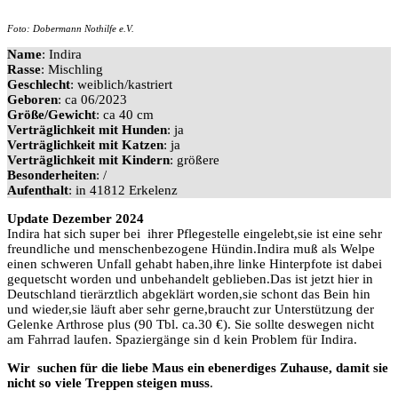
Foto: Dobermann Nothilfe e.V.
Name
: Indira
Rasse
: Mischling
Geschlecht
: weiblich/kastriert
Geboren
: ca 06/2023
Größe/Gewicht
: ca 40 cm
Verträglichkeit mit Hunden
: ja
Verträglichkeit mit Katzen
: ja
Verträglichkeit mit Kindern
: größere
Besonderheiten
: /
Aufenthalt
: in 41812 Erkelenz
Update Dezember 2024
Indira hat sich super bei ihrer Pflegestelle eingelebt,sie ist eine sehr
freundliche und menschenbezogene Hündin.Indira muß als Welpe
einen schweren Unfall gehabt haben,ihre linke Hinterpfote ist dabei
gequetscht worden und unbehandelt geblieben.Das ist jetzt hier in
Deutschland tierärztlich abgeklärt worden,sie schont das Bein hin
und wieder,sie läuft aber sehr gerne,braucht zur Unterstützung der
Gelenke Arthrose plus (90 Tbl. ca.30 €). Sie sollte deswegen nicht
am Fahrrad laufen. Spaziergänge sin d kein Problem für Indira.
Wir suchen für die liebe Maus ein ebenerdiges Zuhause, damit sie
nicht so viele Treppen steigen muss
.