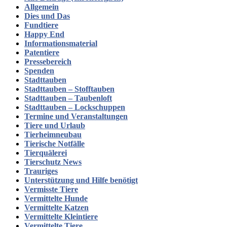
Allgemein
Dies und Das
Fundtiere
Happy End
Informationsmaterial
Patentiere
Pressebereich
Spenden
Stadttauben
Stadttauben – Stofftauben
Stadttauben – Taubenloft
Stadttauben – Lockschuppen
Termine und Veranstaltungen
Tiere und Urlaub
Tierheimneubau
Tierische Notfälle
Tierquälerei
Tierschutz News
Trauriges
Unterstützung und Hilfe benötigt
Vermisste Tiere
Vermittelte Hunde
Vermittelte Katzen
Vermittelte Kleintiere
Vermittelte Tiere