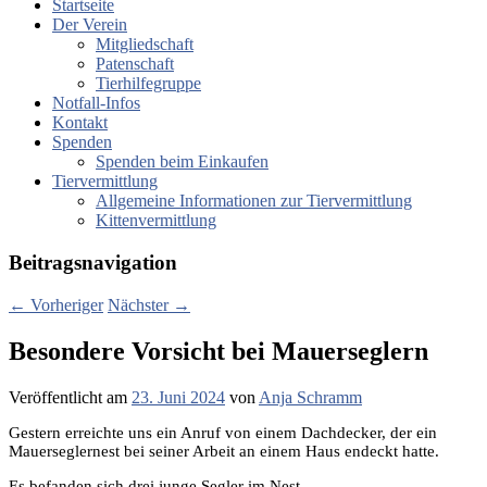
Startseite
Der Verein
Mitgliedschaft
Patenschaft
Tierhilfegruppe
Notfall-Infos
Kontakt
Spenden
Spenden beim Einkaufen
Tiervermittlung
Allgemeine Informationen zur Tiervermittlung
Kittenvermittlung
Beitragsnavigation
←
Vorheriger
Nächster
→
Besondere Vorsicht bei Mauerseglern
Veröffentlicht am
23. Juni 2024
von
Anja Schramm
Gestern erreichte uns ein Anruf von einem Dachdecker, der ein
Mauerseglernest bei seiner Arbeit an einem Haus endeckt hatte.
Es befanden sich drei junge Segler im Nest.