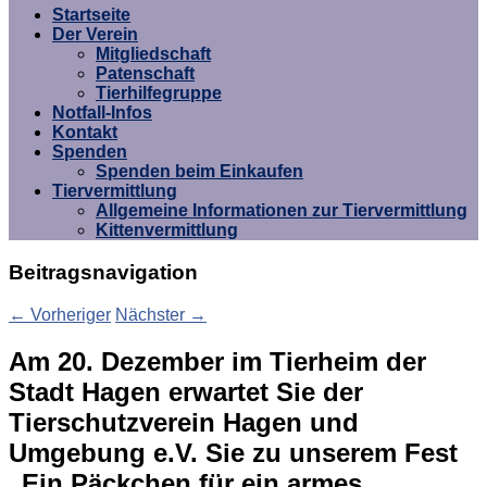
Umgebung e.V.
Startseite
Der Verein
Mitgliedschaft
Patenschaft
Tierhilfegruppe
Notfall-Infos
Kontakt
Spenden
Spenden beim Einkaufen
Tiervermittlung
Allgemeine Informationen zur Tiervermittlung
Kittenvermittlung
Beitragsnavigation
←
Vorheriger
Nächster
→
Am 20. Dezember im Tierheim der
Stadt Hagen erwartet Sie der
Tierschutzverein Hagen und
Umgebung e.V. Sie zu unserem Fest
„Ein Päckchen für ein armes