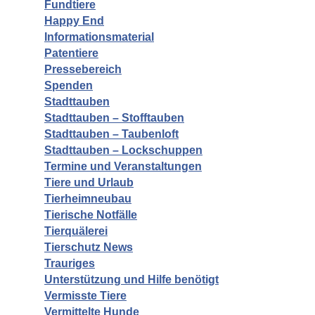
Fundtiere
Happy End
Informationsmaterial
Patentiere
Pressebereich
Spenden
Stadttauben
Stadttauben – Stofftauben
Stadttauben – Taubenloft
Stadttauben – Lockschuppen
Termine und Veranstaltungen
Tiere und Urlaub
Tierheimneubau
Tierische Notfälle
Tierquälerei
Tierschutz News
Trauriges
Unterstützung und Hilfe benötigt
Vermisste Tiere
Vermittelte Hunde