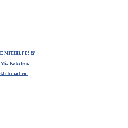
 MITHILFE! 🚨
d-Mix-Kätzchen.
cklich machen!