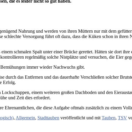
en, die es leider nicht so gut haben.
t genügend Nahrung und werden von ihren Müttern nur mit dem gefütter
se schlechte Versorgung führt oft dazu, dass die Küken schon in ihren
einem schmalen Spalt unter einer Brücke gerettet. Hätten sie dort ih
ontrollieren regelmäßig solche Nistplätze und versuchen, die Eier ge
ller Bemühungen immer wieder Nachwuchs gibt.
eise durch das Entfernen und das dauerhafte Verschließen solcher Bruts
e Erfolg.
am Lockschuppen, einem weiteren großen Dachboden und den Eierausta
Mühe und Zeit dies erfordert.
sere Ehrenamtlichen, die diese Aufgabe oftmals zusätzlich zu einem Vol
logisch)
,
Allgemein
,
Stadttauben
veröffentlicht und mit
Tauben
,
TSV
ve