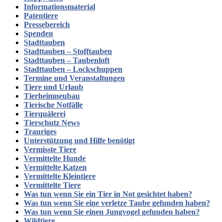
Informationsmaterial
Patentiere
Pressebereich
Spenden
Stadttauben
Stadttauben – Stofftauben
Stadttauben – Taubenloft
Stadttauben – Lockschuppen
Termine und Veranstaltungen
Tiere und Urlaub
Tierheimneubau
Tierische Notfälle
Tierquälerei
Tierschutz News
Trauriges
Unterstützung und Hilfe benötigt
Vermisste Tiere
Vermittelte Hunde
Vermittelte Katzen
Vermittelte Kleintiere
Vermittelte Tiere
Was tun wenn Sie ein Tier in Not gesichtet haben?
Was tun wenn Sie eine verletze Taube gefunden haben?
Was tun wenn Sie einen Jungvogel gefunden haben?
Wildtiere