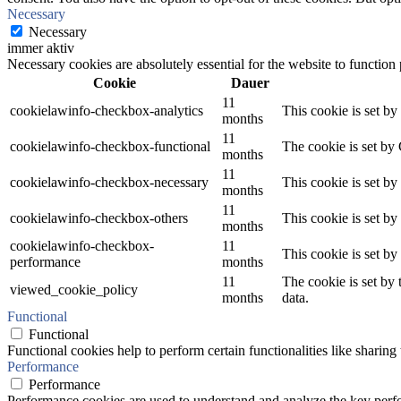
Necessary
Necessary
immer aktiv
Necessary cookies are absolutely essential for the website to function
Cookie
Dauer
11
cookielawinfo-checkbox-analytics
This cookie is set b
months
11
cookielawinfo-checkbox-functional
The cookie is set by
months
11
cookielawinfo-checkbox-necessary
This cookie is set b
months
11
cookielawinfo-checkbox-others
This cookie is set b
months
cookielawinfo-checkbox-
11
This cookie is set b
performance
months
11
The cookie is set by
viewed_cookie_policy
months
data.
Functional
Functional
Functional cookies help to perform certain functionalities like sharing 
Performance
Performance
Performance cookies are used to understand and analyze the key perfor