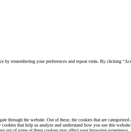
ce by remembering your preferences and repeat visits. By clicking “Ac
e through the website. Out of these, the cookies that are categorized a
rty cookies that help us analyze and understand how you use this websit
ting out of some of these cookies may affect your browsing experience.