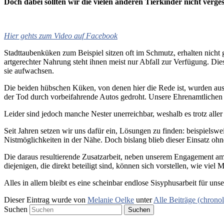
Doch dabei sollten wir die vielen anderen Tierkinder nicht vergess
Hier gehts zum Video auf Facebook
Stadttaubenküken zum Beispiel sitzen oft im Schmutz, erhalten nich
artgerechter Nahrung steht ihnen meist nur Abfall zur Verfügung. Die
sie aufwachsen.
Die beiden hübschen Küken, von denen hier die Rede ist, wurden aus 
der Tod durch vorbeifahrende Autos gedroht. Unsere Ehrenamtlichen k
Leider sind jedoch manche Nester unerreichbar, weshalb es trotz a
Seit Jahren setzen wir uns dafür ein, Lösungen zu finden: beispielsw
Nistmöglichkeiten in der Nähe. Doch bislang blieb dieser Einsatz ohn
Die daraus resultierende Zusatzarbeit, neben unserem Engagement 
diejenigen, die direkt beteiligt sind, können sich vorstellen, wie viel 
Alles in allem bleibt es eine scheinbar endlose Sisyphusarbeit für un
Dieser Eintrag wurde von
Melanie Oelke
unter
Alle Beiträge (chrono
Suchen