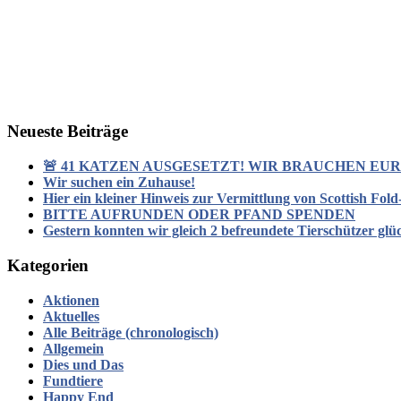
Neueste Beiträge
🚨 41 KATZEN AUSGESETZT! WIR BRAUCHEN EURE
Wir suchen ein Zuhause!
Hier ein kleiner Hinweis zur Vermittlung von Scottish Fol
BITTE AUFRUNDEN ODER PFAND SPENDEN
Gestern konnten wir gleich 2 befreundete Tierschützer glü
Kategorien
Aktionen
Aktuelles
Alle Beiträge (chronologisch)
Allgemein
Dies und Das
Fundtiere
Happy End