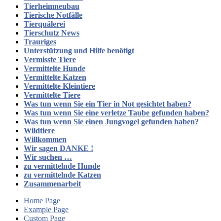
Tierheimneubau
Tierische Notfälle
Tierquälerei
Tierschutz News
Trauriges
Unterstützung und Hilfe benötigt
Vermisste Tiere
Vermittelte Hunde
Vermittelte Katzen
Vermittelte Kleintiere
Vermittelte Tiere
Was tun wenn Sie ein Tier in Not gesichtet haben?
Was tun wenn Sie eine verletze Taube gefunden haben?
Was tun wenn Sie einen Jungvogel gefunden haben?
Wildtiere
Willkommen
Wir sagen DANKE !
Wir suchen …
zu vermittelnde Hunde
zu vermittelnde Katzen
Zusammenarbeit
Home Page
Example Page
Custom Page